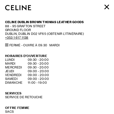
FEMME
CELINE DUBLIN BROWN THOMAS LEATHER GOODS
HOMME
88 - 95 GRAFTON STREET
GROUND FLOOR
HAUTE PARFUMERIE
DUBLIN
,
DUBLIN
D02 VF65
(OBTENIR L’ITINÉRAIRE)
BEAUTÉ
+353 1 617 1138
FERMÉ
- OUVRE À
09:30
MARDI
PANIER (0)
HORAIRES D'OUVERTURE
DAY OF THE WEEK
HOURS
LUNDI
09:30
-
20:00
MARDI
09:30
-
20:00
MERCREDI
09:30
-
20:00
JEUDI
09:00
-
20:00
VENDREDI
09:00
-
20:00
SAMEDI
09:00
-
20:00
DIMANCHE
11:00
-
19:00
SERVICES
SERVICE DE RETOUCHE
OFFRE FEMME
SACS