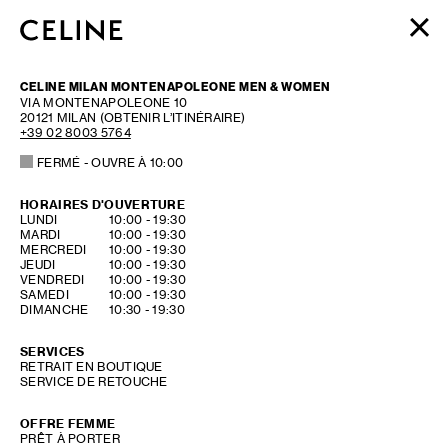
FEMME
CELINE MILAN MONTENAPOLEONE MEN & WOMEN
HOMME
VIA MONTENAPOLEONE 10
20121
MILAN
(OBTENIR L’ITINÉRAIRE)
HAUTE PARFUMERIE
+39 02 8003 5764
BEAUTÉ
FERMÉ
- OUVRE À
10:00
PANIER (0)
HORAIRES D'OUVERTURE
DAY OF THE WEEK
HOURS
LUNDI
10:00
-
19:30
MARDI
10:00
-
19:30
MERCREDI
10:00
-
19:30
JEUDI
10:00
-
19:30
VENDREDI
10:00
-
19:30
SAMEDI
10:00
-
19:30
DIMANCHE
10:30
-
19:30
SERVICES
RETRAIT EN BOUTIQUE
SERVICE DE RETOUCHE
OFFRE FEMME
PRÊT À PORTER