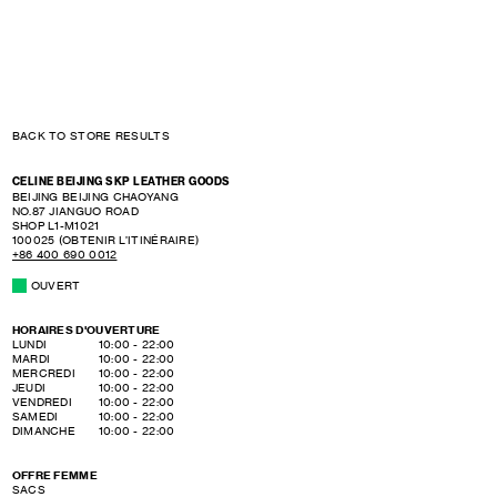
BACK TO STORE RESULTS
CELINE BEIJING SKP LEATHER GOODS
BEIJING
BEIJING
CHAOYANG
NO.87 JIANGUO ROAD
SHOP L1-M1021
100025
(OBTENIR L’ITINÉRAIRE)
+86 400 690 0012
OUVERT
HORAIRES D'OUVERTURE
DAY OF THE WEEK
HOURS
LUNDI
10:00
-
22:00
MARDI
10:00
-
22:00
MERCREDI
10:00
-
22:00
JEUDI
10:00
-
22:00
VENDREDI
10:00
-
22:00
SAMEDI
10:00
-
22:00
DIMANCHE
10:00
-
22:00
OFFRE FEMME
SACS