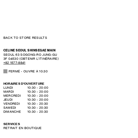
BACK TO STORE RESULTS
CELINE SEOUL SHINSEGAE MAIN
SEOUL
63 SOGONG-RO JUNG-GU
3F
04530
(OBTENIR L’ITINÉRAIRE)
+82 1577-8841
FERMÉ
- OUVRE À
10:30
HORAIRES D'OUVERTURE
DAY OF THE WEEK
HOURS
LUNDI
10:30
-
20:00
MARDI
10:30
-
20:00
MERCREDI
10:30
-
20:00
JEUDI
10:30
-
20:00
VENDREDI
10:30
-
20:30
SAMEDI
10:30
-
20:30
DIMANCHE
10:30
-
20:30
SERVICES
RETRAIT EN BOUTIQUE