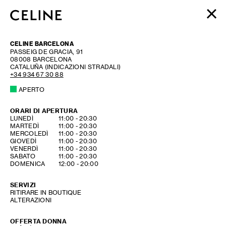
DONNA
CELINE BARCELONA
UOMO
PASSEIG DE GRACIA, 91
08008
BARCELONA
HAUTE PARFUMERIE
CATALUÑA
(INDICAZIONI STRADALI)
BEAUTÉ
+34 934 67 30 88
APERTO
SHOPPING BAG (0)
ORARI DI APERTURA
GIORNO DELLA SETTIMANA
ORE
LUNEDÌ
11:00
-
20:30
MARTEDÌ
11:00
-
20:30
MERCOLEDÌ
11:00
-
20:30
GIOVEDÌ
11:00
-
20:30
VENERDÌ
11:00
-
20:30
SABATO
11:00
-
20:30
DOMENICA
12:00
-
20:00
SERVIZI
RITIRARE IN BOUTIQUE
ALTERAZIONI
OFFERTA DONNA