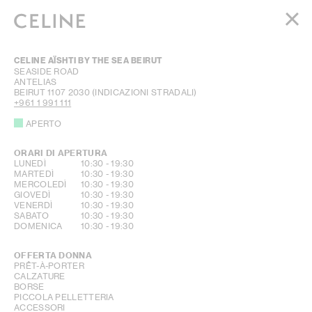
DONNA
CELINE AÏSHTI BY THE SEA BEIRUT
UOMO
SEASIDE ROAD
ANTELIAS
HAUTE PARFUMERIE
BEIRUT
1107 2030
(INDICAZIONI STRADALI)
BEAUTÉ
+961 1 991 111
APERTO
SHOPPING BAG (0)
ORARI DI APERTURA
GIORNO DELLA SETTIMANA
ORE
LUNEDÌ
10:30
-
19:30
MARTEDÌ
10:30
-
19:30
MERCOLEDÌ
10:30
-
19:30
GIOVEDÌ
10:30
-
19:30
VENERDÌ
10:30
-
19:30
SABATO
10:30
-
19:30
DOMENICA
10:30
-
19:30
OFFERTA DONNA
PRÊT-À-PORTER
CALZATURE
BORSE
PICCOLA PELLETTERIA
ACCESSORI