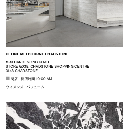
CELINE MELBOURNE CHADSTONE
1341 DANDENONG ROAD
STORE G038, CHADSTONE SHOPPING CENTRE
3148 CHADSTONE
閉店
- 開店時間
10:00 AM
ウィメンズ - パフューム