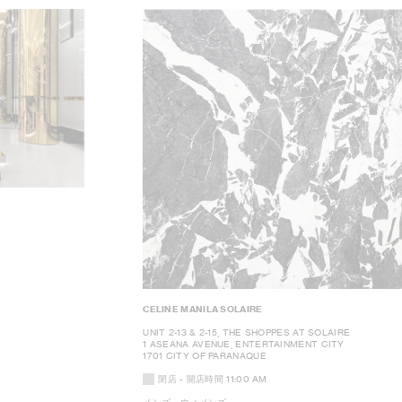
CELINE MANILA SOLAIRE
UNIT 2-13 & 2-15, THE SHOPPES AT SOLAIRE
1 ASEANA AVENUE, ENTERTAINMENT CITY
1701 CITY OF PARANAQUE
閉店
- 開店時間
11:00 AM