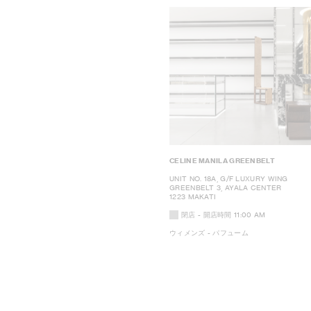
CELINE MANILA GREENBELT
UNIT NO. 18A, G/F LUXURY WING
GREENBELT 3, AYALA CENTER
1223 MAKATI
閉店
- 開店時間
11:00 AM
ウィメンズ - パフューム