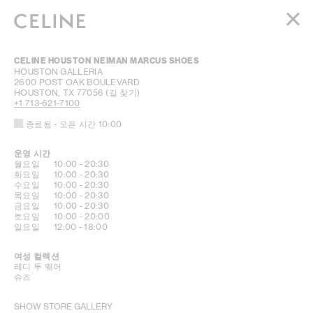
여성
CELINE HOUSTON NEIMAN MARCUS SHOES
남성
HOUSTON GALLERIA
2600 POST OAK BOULEVARD
오뜨 퍼퓨머리
HOUSTON
,
TX
77056
(길 찾기)
+1 713-621-7100
보떼
종료됨
- 오픈 시간
10:00
장바구니 (0)
운영 시간
요일
시간
월요일
10:00
-
20:30
화요일
10:00
-
20:30
수요일
10:00
-
20:30
목요일
10:00
-
20:30
금요일
10:00
-
20:30
토요일
10:00
-
20:00
일요일
12:00
-
18:00
여성 컬렉션
레디 투 웨어
슈즈
SHOW STORE GALLERY