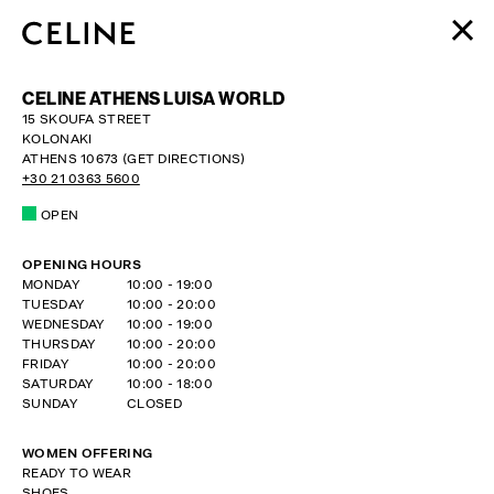
สำหรับผู้หญิง
CELINE ATHENS LUISA WORLD
สำหรับผู้ชาย
15 SKOUFA STREET
KOLONAKI
HAUTE PARFUMERIE
ATHENS
10673
(GET DIRECTIONS)
BEAUTÉ
+30 21 0363 5600
OPEN
ถุงช้อปปิ้ง (0)
OPENING HOURS
DAY OF THE WEEK
HOURS
MONDAY
10:00
-
19:00
TUESDAY
10:00
-
20:00
WEDNESDAY
10:00
-
19:00
THURSDAY
10:00
-
20:00
FRIDAY
10:00
-
20:00
SATURDAY
10:00
-
18:00
SUNDAY
CLOSED
WOMEN OFFERING
READY TO WEAR
SHOES