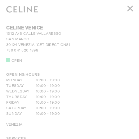
สำหรับผู้หญิง
CELINE VENICE
สำหรับผู้ชาย
1312 A/B CALLE VALLARESSO
SAN MARCO
HAUTE PARFUMERIE
30124
VENEZIA
(GET DIRECTIONS)
BEAUTÉ
+39 041 520 1898
OPEN
ถุงช้อปปิ้ง (0)
OPENING HOURS
DAY OF THE WEEK
HOURS
MONDAY
10:00
-
19:00
TUESDAY
10:00
-
19:00
WEDNESDAY
10:00
-
19:00
THURSDAY
10:00
-
19:00
FRIDAY
10:00
-
19:00
SATURDAY
10:00
-
19:00
SUNDAY
10:00
-
19:00
VENEZIA
SERVICES