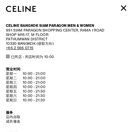
女士 - 即刻选购
CELINE BANGKOK SIAM PARAGON MEN & WOMEN
男士 - 即刻选购
991 SIAM PARAGON SHOPPING CENTER, RAMA I ROAD
SHOP M16-17, M FLOOR
高定香水 - 即刻选购
PATHUMWAN DISTRICT
10330
BANGKOK
(获取方向)
BEAUTÉ
+66 2 566 0715
已闭店
- 闭店时间为
10:00
购物袋 (0)
营业时间
DAY OF THE WEEK
HOURS
星期一
10:00
-
21:00
星期二
10:00
-
21:00
星期三
10:00
-
21:00
星期四
10:00
-
21:00
星期五
10:00
-
21:30
星期六
10:00
-
21:30
星期日
10:00
-
21:30
服务
店内自取
成衣修改