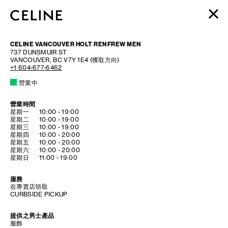
女裝
CELINE VANCOUVER HOLT RENFREW MEN
男裝
737 DUNSMUIR ST
VANCOUVER
,
BC
V7Y 1E4
(獲取方向)
高訂香水系列
+1 604-677-6462
BEAUTÉ
營業中
購物袋 (0)
營業時間
DAY OF THE WEEK
HOURS
星期一
10:00
-
19:00
星期二
10:00
-
19:00
星期三
10:00
-
19:00
星期四
10:00
-
20:00
星期五
10:00
-
20:00
星期六
10:00
-
20:00
星期日
11:00
-
19:00
服務
在專賣店領取
CURBSIDE PICKUP
提供之男士產品
服飾