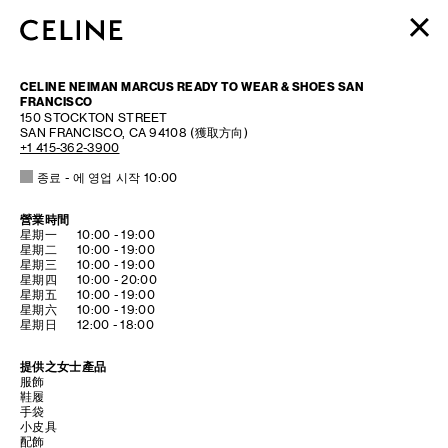
女裝
CELINE NEIMAN MARCUS READY TO WEAR & SHOES SAN
男裝
FRANCISCO
150 STOCKTON STREET
高訂香水系列
SAN FRANCISCO
,
CA
94108
(獲取方向)
+1 415-362-3900
BEAUTÉ
종료
- 에 영업 시작
10:00
購物袋 (0)
營業時間
DAY OF THE WEEK
HOURS
星期一
10:00
-
19:00
星期二
10:00
-
19:00
星期三
10:00
-
19:00
星期四
10:00
-
20:00
星期五
10:00
-
19:00
星期六
10:00
-
19:00
星期日
12:00
-
18:00
提供之女士產品
服飾
鞋履
手袋
小皮具
配飾