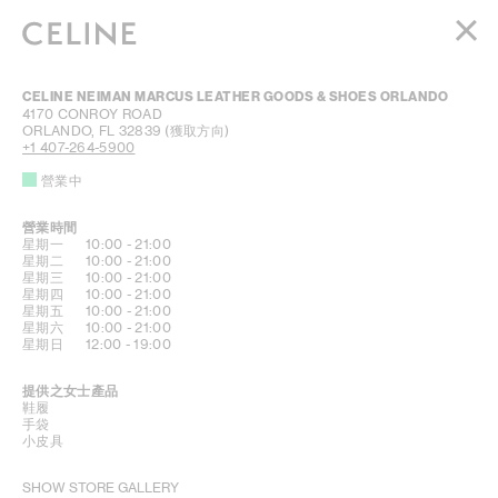
女裝
CELINE NEIMAN MARCUS LEATHER GOODS & SHOES ORLANDO
男裝
4170 CONROY ROAD
ORLANDO
,
FL
32839
(獲取方向)
高訂香水系列
+1 407-264-5900
BEAUTÉ
營業中
購物袋 (0)
營業時間
DAY OF THE WEEK
HOURS
星期一
10:00
-
21:00
星期二
10:00
-
21:00
星期三
10:00
-
21:00
星期四
10:00
-
21:00
星期五
10:00
-
21:00
星期六
10:00
-
21:00
星期日
12:00
-
19:00
提供之女士產品
鞋履
手袋
小皮具
SHOW STORE GALLERY